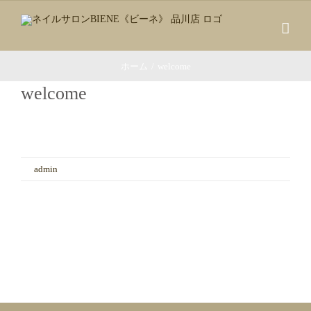
Skip
to
content
ホーム
/
welcome
welcome
welcome
By
admin
|
12月 10th, 2017
|
コメントを受け付けていません
は