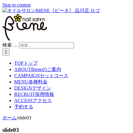
Skip to content
検索 …
TOP
トップ
ABOUT
Bieneのご案内
CAMPAIGN
セットコース
MENU
各種料金
DESIGN
デザイン
RECRUIT
採用情報
ACCESS
アクセス
予約する
ホーム
/
slide03
slide03