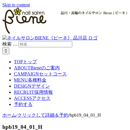
Skip to content
検索 …
TOP
トップ
ABOUT
Bieneのご案内
CAMPAIGN
セットコース
MENU
各種料金
DESIGN
デザイン
RECRUIT
採用情報
ACCESS
アクセス
予約する
ホーム
/
クリックして詳細＆予約
/
hpb19_04_01_H
hpb19_04_01_H