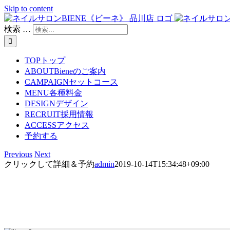
Skip to content
検索 …
TOP
トップ
ABOUT
Bieneのご案内
CAMPAIGN
セットコース
MENU
各種料金
DESIGN
デザイン
RECRUIT
採用情報
ACCESS
アクセス
予約する
Previous
Next
クリックして詳細＆予約
admin
2019-10-14T15:34:48+09:00