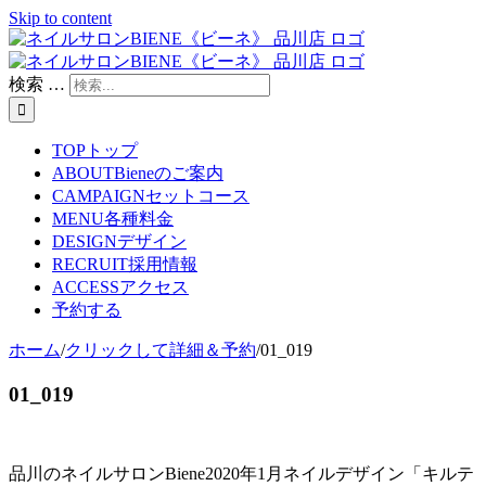
Skip to content
検索 …
TOP
トップ
ABOUT
Bieneのご案内
CAMPAIGN
セットコース
MENU
各種料金
DESIGN
デザイン
RECRUIT
採用情報
ACCESS
アクセス
予約する
ホーム
/
クリックして詳細＆予約
/
01_019
01_019
品川のネイルサロンBiene2020年1月ネイルデザイン「キルテ