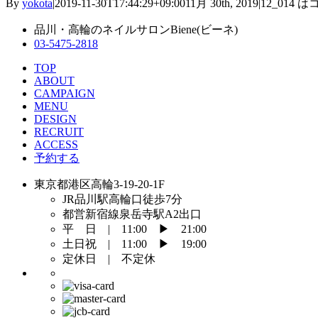
By
yokota
|
2019-11-30T17:44:29+09:00
11月 30th, 2019
|
12_014 は
品川・高輪のネイルサロンBiene(ビーネ)
03-5475-2818
TOP
ABOUT
CAMPAIGN
MENU
DESIGN
RECRUIT
ACCESS
予約する
東京都港区高輪3-19-20-1F
JR品川駅高輪口徒歩7分
都営新宿線泉岳寺駅A2出口
平 日 | 11:00 ▶︎ 21:00
土日祝 | 11:00 ▶︎ 19:00
定休日 | 不定休