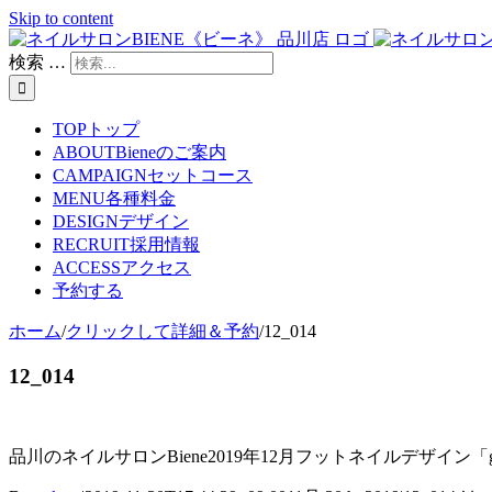
Skip to content
検索 …
TOP
トップ
ABOUT
Bieneのご案内
CAMPAIGN
セットコース
MENU
各種料金
DESIGN
デザイン
RECRUIT
採用情報
ACCESS
アクセス
予約する
ホーム
/
クリックして詳細＆予約
/
12_014
12_014
品川のネイルサロンBiene2019年12月フットネイルデザイン「gli