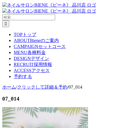
Skip
to
content
検
索
…
TOP
トップ
ABOUT
Bieneのご案内
CAMPAIGN
セットコース
MENU
各種料金
DESIGN
デザイン
RECRUIT
採用情報
ACCESS
アクセス
予約する
ホーム
/
クリックして詳細＆予約
/
07_014
07_014