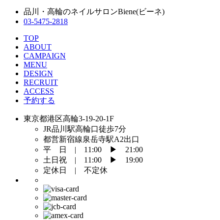
は
品川・高輪のネイルサロンBiene(ビーネ)
03-5475-2818
TOP
ABOUT
CAMPAIGN
MENU
DESIGN
RECRUIT
ACCESS
予約する
東京都港区高輪3-19-20-1F
JR品川駅高輪口徒歩7分
都営新宿線泉岳寺駅A2出口
平 日 | 11:00 ▶︎ 21:00
土日祝 | 11:00 ▶︎ 19:00
定休日 | 不定休