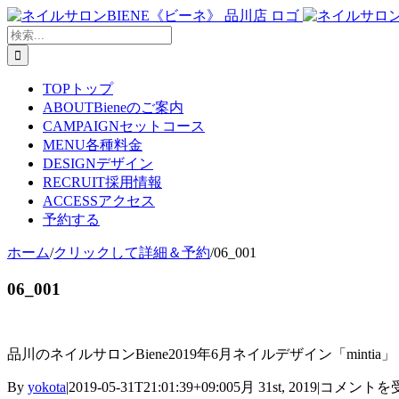
Skip
to
検
content
索
…
TOP
トップ
ABOUT
Bieneのご案内
CAMPAIGN
セットコース
MENU
各種料金
DESIGN
デザイン
RECRUIT
採用情報
ACCESS
アクセス
予約する
ホーム
/
クリックして詳細＆予約
/
06_001
06_001
品川のネイルサロンBiene2019年6月ネイルデザイン「mintia」
06_001
By
yokota
|
2019-05-31T21:01:39+09:00
5月 31st, 2019
|
コメントを