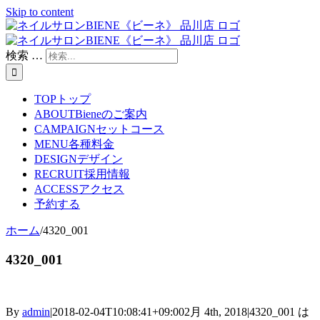
Skip to content
検索 …
TOP
トップ
ABOUT
Bieneのご案内
CAMPAIGN
セットコース
MENU
各種料金
DESIGN
デザイン
RECRUIT
採用情報
ACCESS
アクセス
予約する
ホーム
/
4320_001
4320_001
By
admin
|
2018-02-04T10:08:41+09:00
2月 4th, 2018
|
4320_001 は