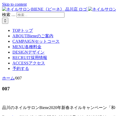
Skip to content
検索 …
TOP
トップ
ABOUT
Bieneのご案内
CAMPAIGN
セットコース
MENU
各種料金
DESIGN
デザイン
RECRUIT
採用情報
ACCESS
アクセス
予約する
ホーム
/
007
007
品川のネイルサロンBiene2020年新春ネイルキャンペーン「