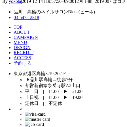
By
yokota
|
2019-12-14T19:57:56+09:00
12月 14th, 2019
|
007 は
コメ
品川・高輪のネイルサロンBiene(ビーネ)
03-5475-2818
TOP
ABOUT
CAMPAIGN
MENU
DESIGN
RECRUIT
ACCESS
予約する
東京都港区高輪3-19-20-1F
JR品川駅高輪口徒歩7分
都営新宿線泉岳寺駅A2出口
平 日 | 11:00 ▶︎ 21:00
土日祝 | 11:00 ▶︎ 19:00
定休日 | 不定休