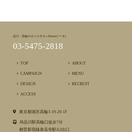
品川・高輪のネイルサロンBiene(ビーネ)
03-5475-2818
TOP
ABOUT
CAMPAIGN
MENU
DESIGN
RECRUIT
ACCESS
東京都港区高輪3-19-20-1F
JR品川駅高輪口徒歩7分
都営新宿線泉岳寺駅A2出口